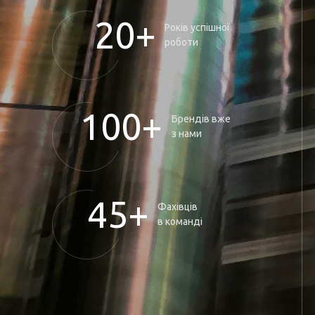
20+
Років успішної
роботи
100+
Брендів вже
з нами
45+
Фахівців
в команді