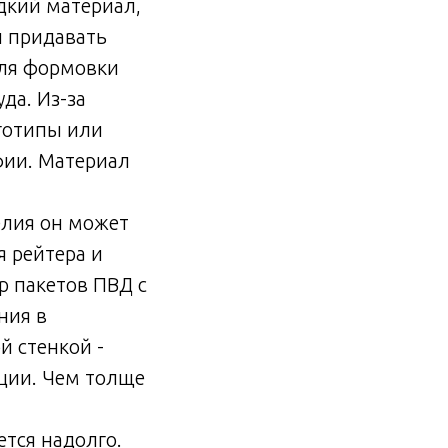
дкий материал,
и придавать
для формовки
да. Из-за
оготипы или
фии. Материал
елия он может
я рейтера и
р пакетов ПВД с
ния в
й стенкой -
ции. Чем толще
ется надолго.