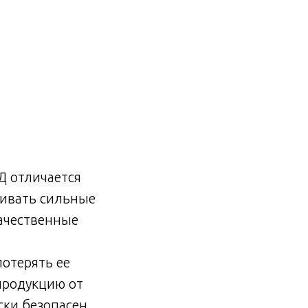
Д отличается
живать сильные
качественные
потерять ее
продукцию от
ски безопасен,