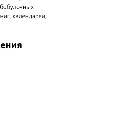
ебобулочных
ниг, календарей,
нения