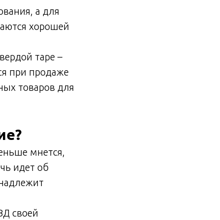
вания, а для
чаются хорошей
вердой таре –
ся при продаже
ных товаров для
ие?
меньше мнется,
чь идет об
инадлежит
ВД своей