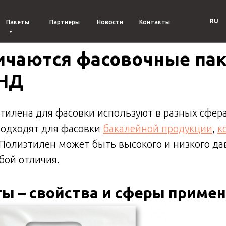
RU
Пакеты
Партнеры
Новости
Контакты
ичаются фасовочные па
ПНД
тилена для фасовки используют в разных сфера
подходят для фасовки
бакалейной продукции
,
к
Полиэтилен может быть высокого и низкого да
бой отличия.
ы – свойства и сферы приме