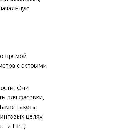
оначальную
по прямой
метов с острыми
ности. Они
ть для фасовки,
Такие пакеты
инговых целях,
ости ПВД: