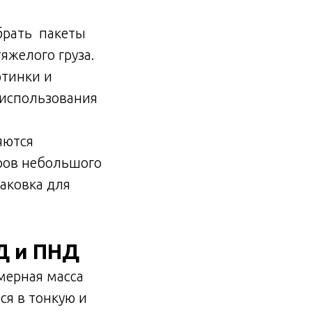
ыбрать пакеты
яжелого груза.
ртинки и
 использования
яются
аров небольшого
паковка для
Д и ПНД
мерная масса
ся в тонкую и