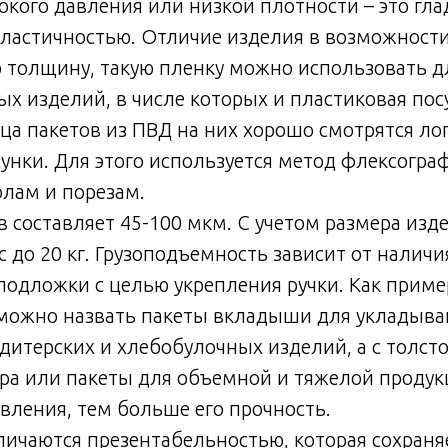
кого давления или низкой плотности – это гла
ластичностью. Отличие изделия в возможност
 толщину, такую пленку можно использовать 
х изделий, в числе которых и пластиковая посу
нца пакетов из ПВД на них хорошо смотрятся л
сунки. Для этого используется метод флексогра
олам и порезам.
 составляет 45-100 мкм. С учетом размера изд
 до 20 кг. Грузоподъемность зависит от наличи
 подложки с целью укрепления ручки. Как приме
 можно назвать пакеты вкладыши для укладыва
итерских и хлебобулочных изделий, а с толсто
ора или пакеты для объемной и тяжелой продук
вления, тем больше его прочность.
личаются презентабельностью, которая сохраня