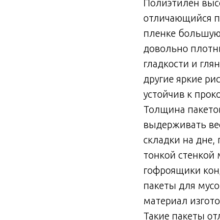
Полиэтилен высо
отличающийся п
пленке большую
довольно плотны
гладкости и гля
другие яркие ри
устойчив к прок
Толщина пакетов
выдерживать вес
складки на дне,
тонкой стенкой
гофроящики конд
пакеты для мус
материал изгото
Такие пакеты от