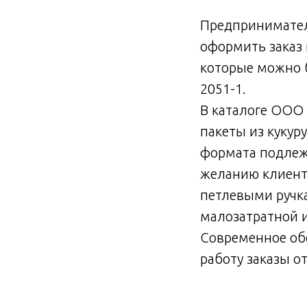
Предпринимател
оформить заказ 
которые можно б
2051-1.
В каталоге ООО
пакеты из кукур
формата подлежа
желанию клиента
петлевыми ручка
малозатратной и
Современное об
работу заказы о