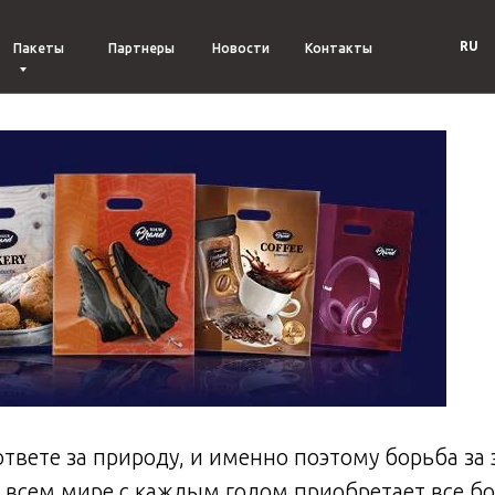
оект 2051-1 приняли - и
RU
Пакеты
Партнеры
Новости
Контакты
 полиэтиленовыми пакет
ответе за природу, и именно поэтому борьба за
 всем мире с каждым годом приобретает все б