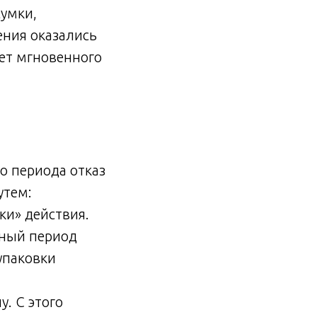
сумки,
ния оказались
ет мгновенного
го периода отказ
утем:
ки» действия.
нный период
упаковки
у. С этого