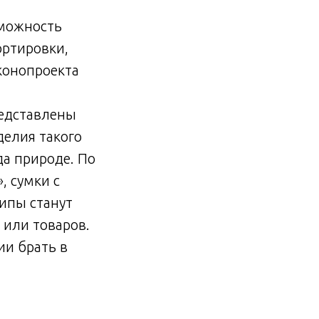
зможность
ортировки,
конопроекта
едставлены
делия такого
а природе. По
, сумки с
ипы станут
 или товаров.
ии брать в