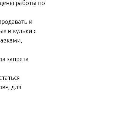
едены работы по
продавать и
ы» и кульки с
бавками,
да запрета
статься
в», для