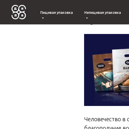
Законопр
Пищевая упаковка
Непищевая упаковка
будет с
Человечество в 
благополучие во