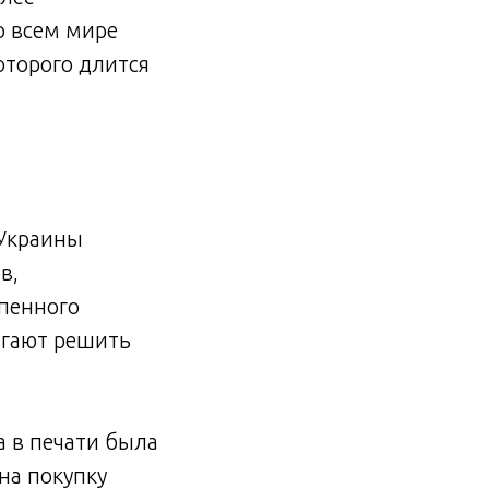
о всем мире
оторого длится
 Украины
в,
епенного
агают решить
а в печати была
на покупку