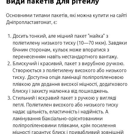
Види пакетів для рітейлу
Основними типами пакетів, які можна купити на сайті
Дніпропластавтомат, є:
Досить тонкий, але міцний пакет "майка" з
поліетилену низького тиску (10—70 мкм). Завдяки
бічним сторонам, кульок може впоратися з
перенесенням навіть нестандартного вантажу.
Блискучий і красивий, пакет з вирубною ручкою.
Створюється з поліетилену високого або низького
тиску. Доступна опція ламінації поліпропіленовою
плівкою для додання високої міцності, додаткового
блиску і захисту малюнка від пошкоджень.
Стильний і яскравий пакет з ручкою у вигляді
петлі. Поліетилен високого або низького тиску
надає щільність, еластичність і надійність. А
ламінування біаксіально-орієнтованими
поліпропіленовими плівками, крім посилення
міцності гарантує блиск і привабливий зовнішній