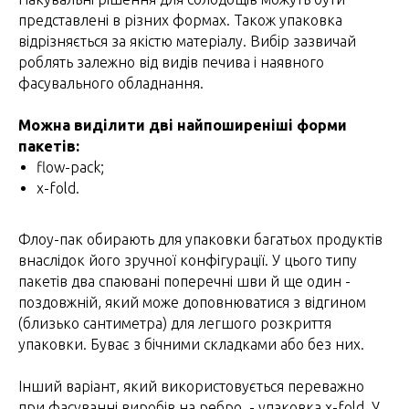
представлені в різних формах. Також упаковка
відрізняється за якістю матеріалу. Вибір зазвичай
роблять залежно від видів печива і наявного
фасувального обладнання.
Можна виділити дві найпоширеніші форми
пакетів:
flow-pack;
x-fold.
Флоу-пак обирають для упаковки багатьох продуктів
внаслідок його зручної конфігурації. У цього типу
пакетів два спаювані поперечні шви й ще один -
поздовжній, який може доповнюватися з відгином
(близько сантиметра) для легшого розкриття
упаковки. Буває з бічними складками або без них.
Інший варіант, який використовується переважно
при фасуванні виробів на ребро, - упаковка x-fold. У