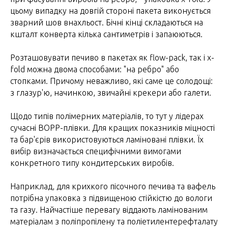
цьому випадку на довгій стороні пакета виконується
зварний шов внахльост. Бічні кінці складаються на
кшталт конверта кілька сантиметрів і запаюються.
Розташовувати печиво в пакетах як flow-pack, так і x-
fold можна двома способами: "на ребро" або
стопками. Причому неважливо, які саме це солодощі:
з глазур'ю, начинкою, звичайні крекери або галети.
Щодо типів полімерних матеріалів, то тут у лідерах
сучасні BOPP-плівки. Для кращих показників міцності
та бар'єрів використовуються ламіновані плівки. Їх
вибір визначається специфічними вимогами
конкретного типу кондитерських виробів.
Наприклад, для крихкого пісочного печива та вафель
потрібна упаковка з підвищеною стійкістю до вологи
та газу. Найчастіше перевагу віддають ламінованим
матеріалам з поліпропілену та поліетилентерефталату