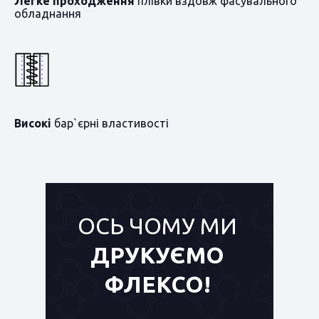
Легке проходження
плівки вздовж фасувального
обладнання
Високі
бар`єрні властивості
ОСЬ ЧОМУ МИ
ДРУКУЄМО
ФЛЕКСО!