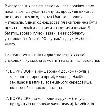
Виготовлення поліетиленових і поліпропіленових
пакетів для фасування сипучих продуктів вимагає
використання як одно, так і багатошарових
матеріалів. Однак одношарова плівка повинна бути
щільна і володіти якісними звареними швами. З
багатошарових плівок зазвичай виробляють
упаковки "Дой-пак" і "Флоу-пак" з друком або без
нього.
Найпоширеніші плівки для створення якісної
упаковки, яку можна замовити на сайті підприємства:
BOPP / BOPP з міжшаровим друком (крупи і
макаронні вироби преміум якості). Надійно
захищає від впливу зовнішнього середовища,
вологостійка, прозора і міцна.
BOPP / CPP з міжшаровим друком (сипуча
продукція із пиловими частинками). Комбінація