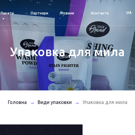
UA
Пакети
Партнери
Новини
Контакти
Упаковка для мила
Головна
Види упаковки
Упаковка для мила
→
→