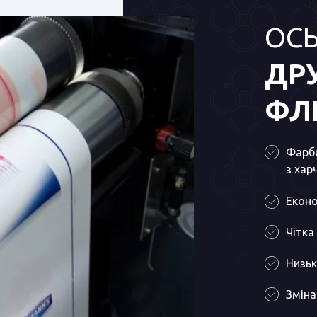
ОС
ДР
ФЛ
Фарби
з хар
Еконо
Чітка
Низьк
Зміна