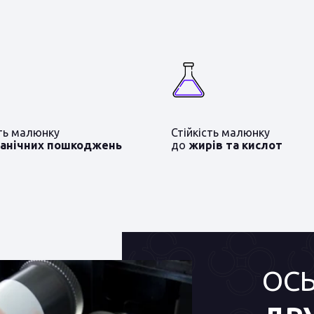
сть малюнку
Стійкість малюнку
анічних пошкоджень
до
жирів та кислот
ОС