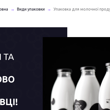
овна
Види упаковки
Упаковка для молочної проду
→
→
 ТА
ОВО
ВЦІ!