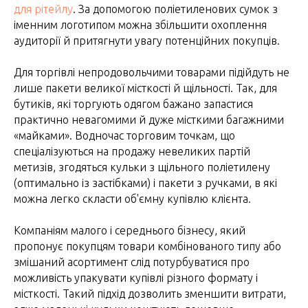
для рітейлу
. За допомогою поліетиленових сумок з
іменним логотипом можна збільшити охоплення
аудиторії й притягнути увагу потенційних покупців.
Для торгівлі непродовольчими товарами підійдуть не
лише пакети великої місткості й щільності. Так, для
бутиків, які торгують одягом бажано запастися
практично невагомими й дуже місткими багажними
«майками». Водночас торговим точкам, що
спеціалізуються на продажу невеликих партій
метизів, згодяться кульки з щільного поліетилену
(оптимально із застібками) і пакети з ручками, в які
можна легко скласти об'ємну купівлю клієнта.
Компаніям малого і середнього бізнесу, який
пропонує покупцям товари комбінованого типу або
змішаний асортимент слід потурбуватися про
можливість упакувати купівлі різного формату і
місткості. Такий підхід дозволить зменшити витрати,