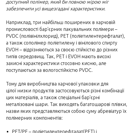
доступний полімер, який би повною мірою міг
забезпечити усі вищезгадані характеристики.
Наприклад, три найбільш поширених в харчовій
промисловості бар'єрних пакувальних полімери –
PVDC (полівінілхлорид), PET (поліетилентерефталат),
а також сополімер поліетилену і вінілового спирту
EVOH – відрізняються за своєю стійкістю до різних
типів середовищ. Так, PET і EVOH мають високі
захисні характеристики стосовно кисню, але
поступаються за вологостійкістю PVDC.
Тому для виробництва харчової упаковки для
цілої низки продуктів застосовуються різні комбінації
цих матеріалів, а також спеціальні бар'єрні
металізовані шари. Так виходять багатошарові плівки,
назви яких представляються собою суму абревіатур їх
полімерних компонентів:
PET/PE – поліетилентерефталат(PET) і