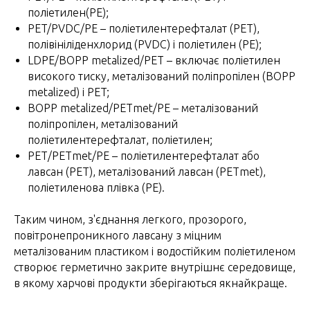
поліетилен(PE);
PET/PVDC/PE – поліетилентерефталат (PET),
полівініліденхлорид (PVDC) і поліетилен (PE);
LDPE/BOPP metalized/PET – включає поліетилен
високого тиску, металізований поліпропілен (BOPP
metalized) і PET;
BOPP metalized/PETmet/PE – металізований
поліпропілен, металізований
поліетилентерефталат, поліетилен;
РЕТ/PETmet/PE – поліетилентерефталат або
лавсан (PET), металізований лавсан (PETmet),
поліетиленова плівка (PE).
Таким чином, з'єднання легкого, прозорого,
повітронепроникного лавсану з міцним
металізованим пластиком і водостійким поліетиленом
створює герметично закрите внутрішнє середовище,
в якому харчові продукти зберігаються якнайкраще.