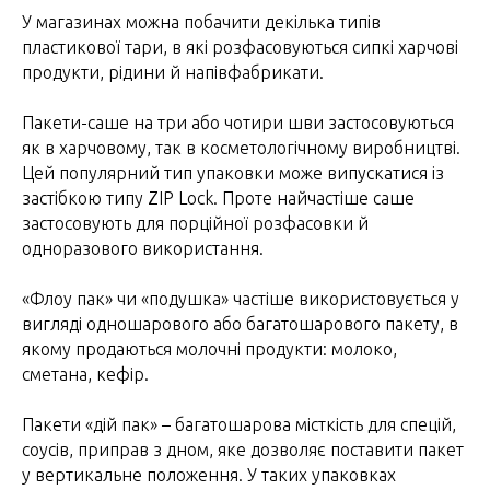
У магазинах можна побачити декілька типів
пластикової тари, в які розфасовуються сипкі харчові
продукти, рідини й напівфабрикати.
Пакети-саше на три або чотири шви застосовуються
як в харчовому, так в косметологічному виробництві.
Цей популярний тип упаковки може випускатися із
застібкою типу ZIP Lock. Проте найчастіше саше
застосовують для порційної розфасовки й
одноразового використання.
«Флоу пак» чи «подушка» частіше використовується у
вигляді одношарового або багатошарового пакету, в
якому продаються молочні продукти: молоко,
сметана, кефір.
Пакети «дій пак» – багатошарова місткість для спецій,
соусів, приправ з дном, яке дозволяє поставити пакет
у вертикальне положення. У таких упаковках