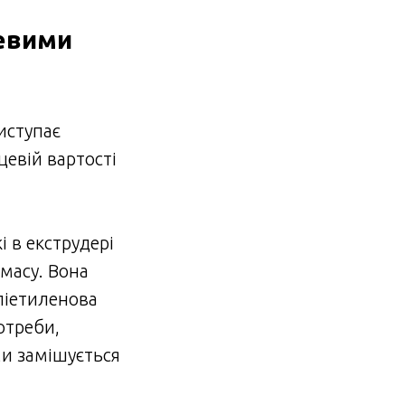
левими
иступає
цевій вартості
і в екструдері
масу. Вона
ліетиленова
отреби,
ми замішується