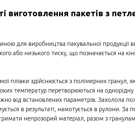
і виготовлення пакетів з пет
ною для виробництва пакувальної продукції в
ого або низького тиску, що позначається на кін
ої плівки здійснюється з полімерних гранул, як
оких температур перетворюються на однорідну 
жно від встановлених параметрів. Захолола по
ується в результаті, намотується в рулони. За п
тримати непрозорий матеріал, разом з гранула