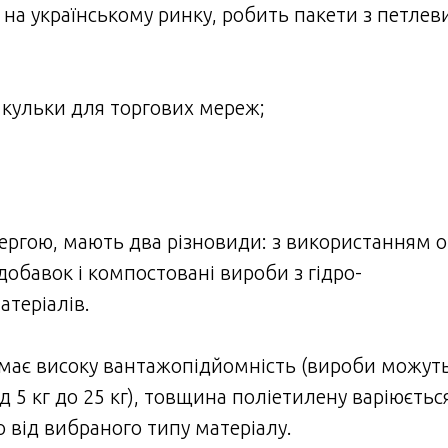
на українському ринку, робить пакети з петле
:
 кульки для торгових мереж;
.
чергою, мають два різновиди: з використанням о
добавок і компостовані вироби з гідро-
атеріалів.
має високу вантажопідйомність (вироби можут
 5 кг до 25 кг), товщина поліетилену варіюєтьс
 від вибраного типу матеріалу.