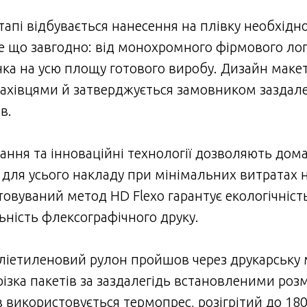
тапі відбувається нанесення на плівку необхідн
е що завгодно: від монохромного фірмового ло
ка на усю площу готового виробу. Дизайн макет
ахівцями й затверджується замовником заздалег
ів.
ання та інноваційні технології дозволяють дома
 для усього накладу при мінімальних витратах н
овуваний метод HD Flexo гарантує екологічніс
льність флексографічного друку.
поліетиленовий рулон пройшов через друкарську
різка пакетів за заздалегідь встановленими роз
використовується термопрес, розігрітий до 180 