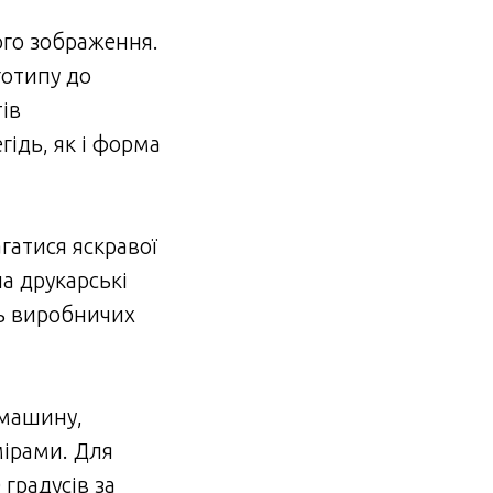
ого зображення.
готипу до
ів
ідь, як і форма
гатися яскравої
а друкарські
ть виробничих
 машину,
мірами. Для
градусів за