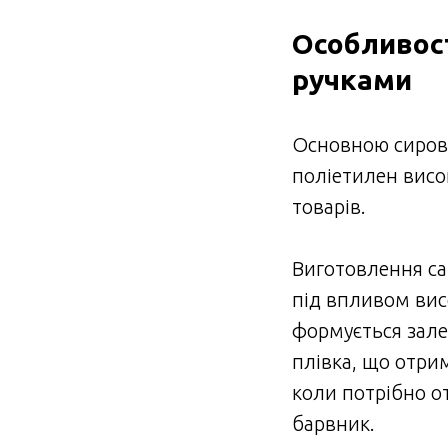
Особливост
ручками
Основною сирови
поліетилен висок
товарів.
Виготовлення сам
під впливом вис
формується зале
плівка, що отрим
коли потрібно о
барвник.