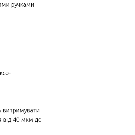
вими ручками
ксо-
ь витримувати
я від 40 мкм до