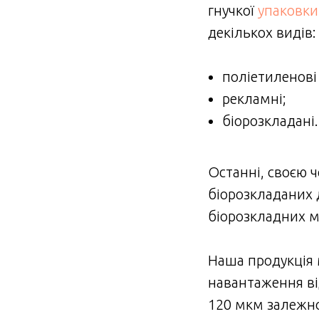
гнучкої
упаковки
декількох видів
поліетиленові
рекламні;
біорозкладані
Останні, своєю 
біорозкладаних 
біорозкладних м
Наша продукція 
навантаження від
120 мкм залежно