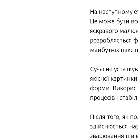
На наступному е
Це може бути вс
яскравого малюн
розробляється ф
майбутніх пакет
Сучасне устаткув
якісної картинки
форми. Використ
процесів і стабі
Після того, як 
здійснюється на
зварювання швів 