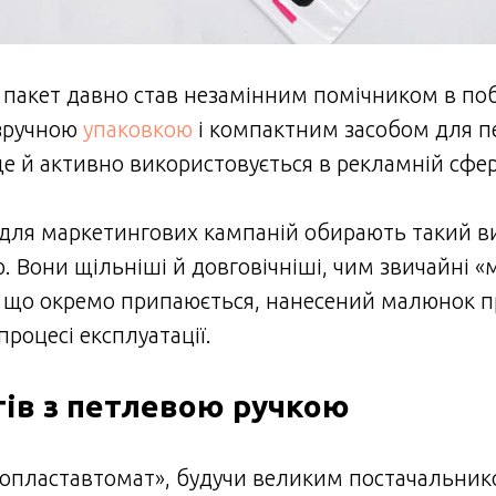
пакет давно став незамінним помічником в побу
 зручною
упаковкою
і компактним засобом для п
ще й активно використовується в рекламній сфер
для маркетингових кампаній обирають такий ви
 Вони щільніші й довговічніші, чим звичайні «
, що окремо припаюється, нанесений малюнок п
процесі експлуатації.
тів з петлевою ручкою
ропластавтомат», будучи великим постачальни