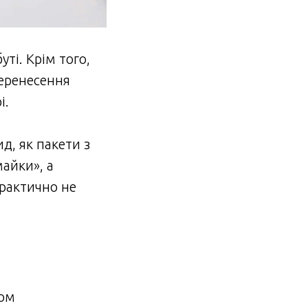
ті. Крім того,
еренесення
і.
д, як пакети з
майки», а
рактично не
ком